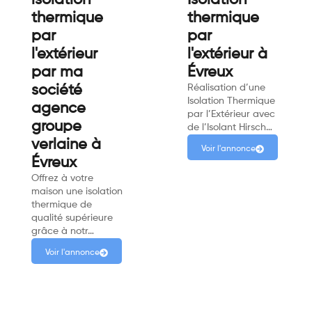
isolation
Isolation
thermique
thermique
par
par
l'extérieur
l'extérieur à
par ma
Évreux
société
Réalisation d’une
Isolation Thermique
agence
par l’Extérieur avec
groupe
de l’Isolant Hirsch…
verlaine à
Voir l'annonce
Évreux
Offrez à votre
maison une isolation
thermique de
qualité supérieure
grâce à notr…
Voir l'annonce