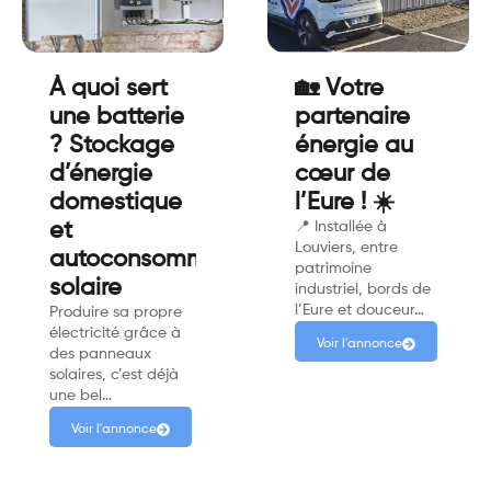
À quoi sert
🏡 Votre
une batterie
partenaire
? Stockage
énergie au
d’énergie
cœur de
domestique
l’Eure ! ☀️
et
📍 Installée à
Louviers, entre
autoconsommation
patrimoine
solaire
industriel, bords de
l’Eure et douceur…
Produire sa propre
électricité grâce à
Voir l'annonce
des panneaux
solaires, c’est déjà
une bel…
Voir l'annonce