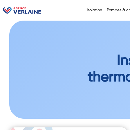
Isolation
Pompes à ch
In
therm