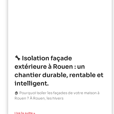
🔧 Isolation façade
extérieure à Rouen : un
chantier durable, rentable et
intelligent.
🏠 Pourquoi isoler les façades de votre maison à
Rouen ? À Rouen, les hivers
Lire la suite »