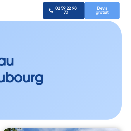
02 59 22 98
Devis
70
gratuit
eau
ubourg