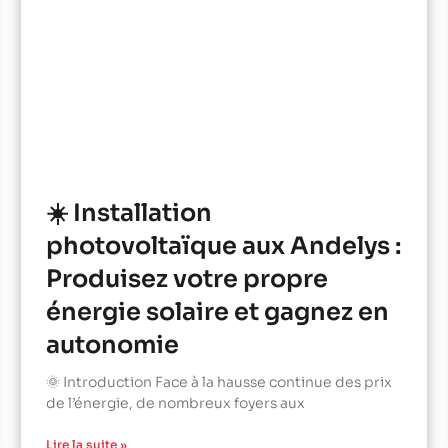
☀️ Installation
photovoltaïque aux Andelys :
Produisez votre propre
énergie solaire et gagnez en
autonomie
🌞 Introduction Face à la hausse continue des prix
de l’énergie, de nombreux foyers aux
Lire la suite »