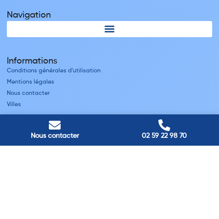
Navigation
Informations
Conditions générales d'utilisation
Mentions légales
Nous contacter
Villes
Nos adresses
Nous contacter
02 59 22 98 70
Louviers
45 avenue Winston Churchill, Louviers, France
Pont-Audemer
9 Rue du Président Georges Pompidou, Pont-Audemer, France
Rouen
40 rue St Sever, Rouen, France