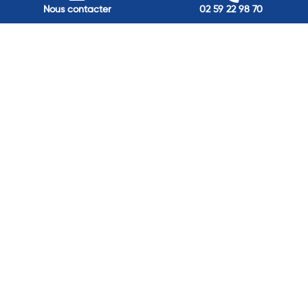
Nos adresses
Nous contacter
02 59 22 98 70
Louviers
45 avenue Winston Churchill, Louviers, France
Pont-Audemer
9 Rue du Président Georges Pompidou, Pont-Audemer, France
Rouen
40 rue St Sever, Rouen, France
Agence de
Pont-Audemer
06 99 87 70 91
Agence de
Louviers
06 13 13 08 52