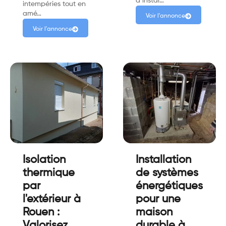
d’instal…
intempéries tout en
amé…
Voir l'annonce
Voir l'annonce
Isolation
Installation
thermique
de systèmes
par
énergétiques
l'extérieur à
pour une
Rouen :
maison
Valorisez
durable à