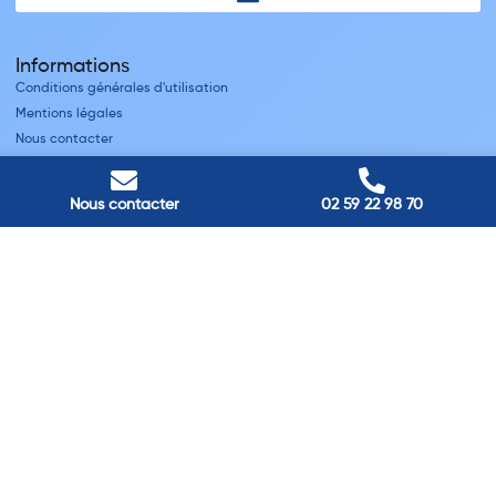
Informations
Conditions générales d'utilisation
Mentions légales
Nous contacter
Villes
Nous contacter
02 59 22 98 70
Nos adresses
Louviers
45 avenue Winston Churchill, Louviers, France
Pont-Audemer
9 Rue du Président Georges Pompidou, Pont-Audemer, France
Rouen
40 rue St Sever, Rouen, France
Agence de
Pont-Audemer
06 99 87 70 91