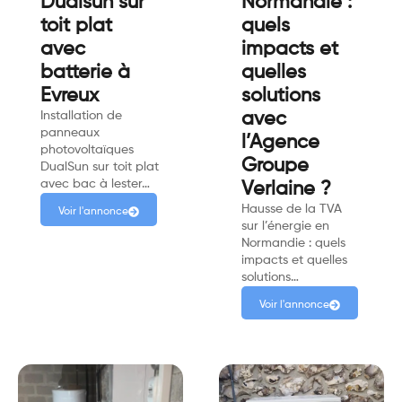
Dualsun sur
Normandie :
toit plat
quels
avec
impacts et
batterie à
quelles
Evreux
solutions
Installation de
avec
panneaux
l’Agence
photovoltaïques
Groupe
DualSun sur toit plat
avec bac à lester…
Verlaine ?
Hausse de la TVA
Voir l'annonce
sur l’énergie en
Normandie : quels
impacts et quelles
solutions…
Voir l'annonce