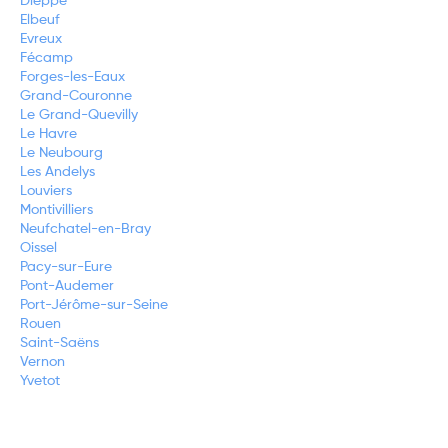
Dieppe
Elbeuf
Evreux
Fécamp
Forges-les-Eaux
Grand-Couronne
Le Grand-Quevilly
Le Havre
Le Neubourg
Les Andelys
Louviers
Montivilliers
Neufchatel-en-Bray
Oissel
Pacy-sur-Eure
Pont-Audemer
Port-Jérôme-sur-Seine
Rouen
Saint-Saëns
Vernon
Yvetot