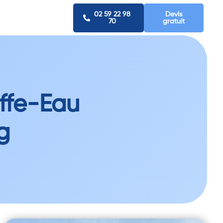
02 59 22 98
Devis
70
gratuit
uffe-Eau
g