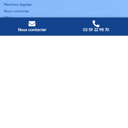
Mentions légales
Nous contacter
Villes
Nous contacter
02 59 22 98 70
Nos adresses
Louviers
45 avenue Winston Churchill, Louviers, France
Pont-Audemer
9 Rue du Président Georges Pompidou, Pont-Audemer, France
Rouen
40 rue St Sever, Rouen, France
Agence de
Pont-Audemer
06 99 87 70 91