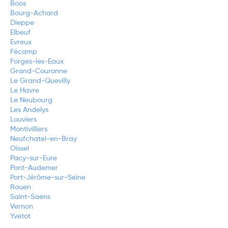
Boos
Bourg-Achard
Dieppe
Elbeuf
Evreux
Fécamp
Forges-les-Eaux
Grand-Couronne
Le Grand-Quevilly
Le Havre
Le Neubourg
Les Andelys
Louviers
Montivilliers
Neufchatel-en-Bray
Oissel
Pacy-sur-Eure
Pont-Audemer
Port-Jérôme-sur-Seine
Rouen
Saint-Saëns
Vernon
Yvetot