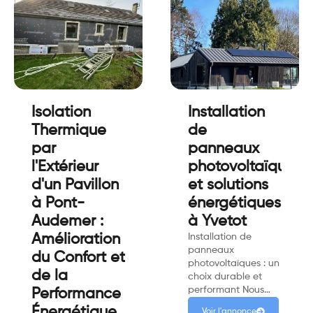
Isolation
Installation
Thermique
de
par
panneaux
l'Extérieur
photovoltaïques
d'un Pavillon
et solutions
à Pont-
énergétiques
Audemer :
à Yvetot
Amélioration
Installation de
panneaux
du Confort et
photovoltaïques : un
de la
choix durable et
performant Nous…
Performance
Énergétique
Voir l'annonce