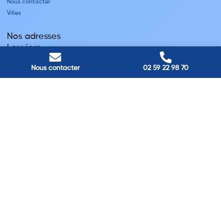
Nous contacter
Villes
Nos adresses
Louviers
45 avenue Winston Churchill, Louviers, France
Pont-Audemer
Nous contacter
02 59 22 98 70
9 Rue du Président Georges Pompidou, Pont-Audemer, France
Rouen
40 rue St Sever, Rouen, France
Agence de
Pont-Audemer
06 99 87 70 91