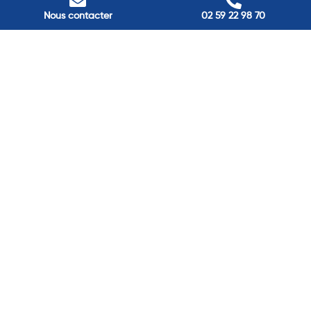
Nos adresses
Nous contacter
02 59 22 98 70
Louviers
45 avenue Winston Churchill, Louviers, France
Pont-Audemer
9 Rue du Président Georges Pompidou, Pont-Audemer, France
Rouen
40 rue St Sever, Rouen, France
Agence de
Pont-Audemer
06 99 87 70 91
Agence de
Louviers
06 13 13 08 52