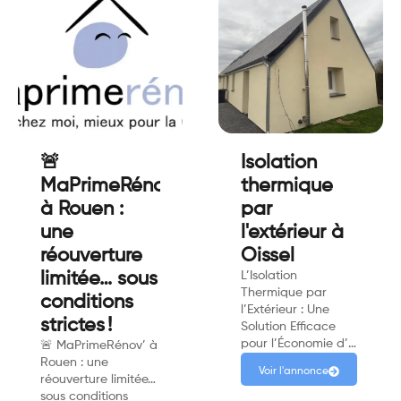
🚨
Isolation
MaPrimeRénov'
thermique
à Rouen :
par
une
l'extérieur à
réouverture
Oissel
limitée… sous
L’Isolation
Thermique par
conditions
l’Extérieur : Une
strictes !
Solution Efficace
pour l’Économie d’…
🚨 MaPrimeRénov’ à
Rouen : une
Voir l'annonce
réouverture limitée…
sous conditions