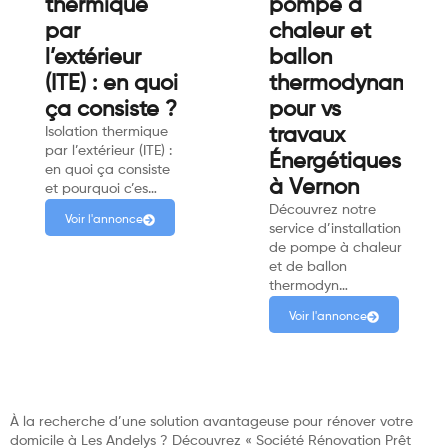
thermique
pompe à
par
chaleur et
l’extérieur
ballon
(ITE) : en quoi
thermodynamiqu
ça consiste ?
pour vs
Isolation thermique
travaux
par l’extérieur (ITE) :
Énergétiques
en quoi ça consiste
à Vernon
et pourquoi c’es…
Découvrez notre
Voir l'annonce
service d’installation
de pompe à chaleur
et de ballon
thermodyn…
Voir l'annonce
À la recherche d’une solution avantageuse pour rénover votre
domicile à Les Andelys ? Découvrez « Société Rénovation Prêt