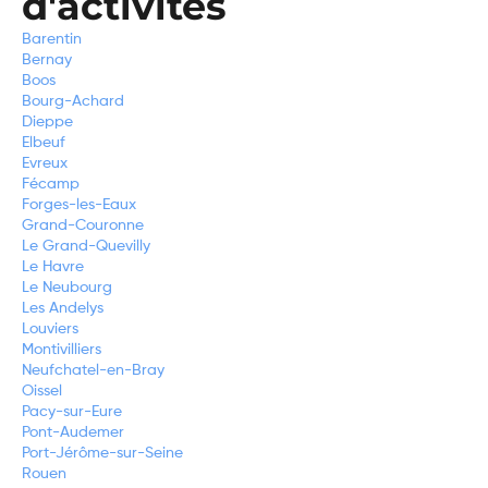
d'activités
Barentin
Bernay
Boos
Bourg-Achard
Dieppe
Elbeuf
Evreux
Fécamp
Forges-les-Eaux
Grand-Couronne
Le Grand-Quevilly
Le Havre
Le Neubourg
Les Andelys
Louviers
Montivilliers
Neufchatel-en-Bray
Oissel
Pacy-sur-Eure
Pont-Audemer
Port-Jérôme-sur-Seine
Rouen