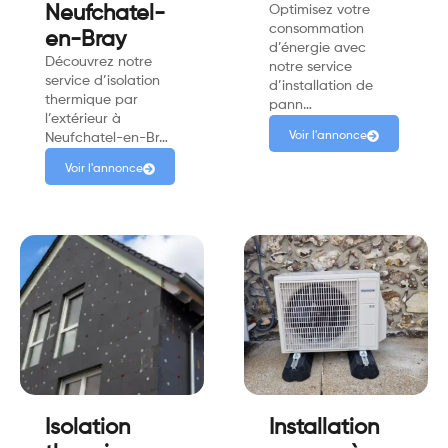
Neufchatel-
Optimisez votre
consommation
en-Bray
d’énergie avec
Découvrez notre
notre service
service d’isolation
d’installation de
thermique par
pann…
l’extérieur à
Voir l'annonce
Neufchatel-en-Br…
Voir l'annonce
Isolation
Installation