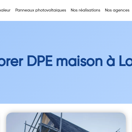
aleur
Panneaux photovoltaïques
Nos réalisations
Nos agences
orer DPE maison à Lo