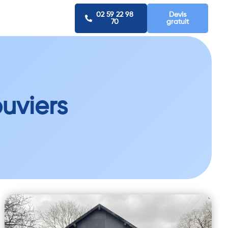
02 59 22 98
Devis
70
gratuit
uviers