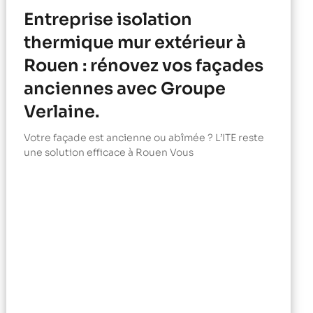
Entreprise isolation
thermique mur extérieur à
Rouen : rénovez vos façades
anciennes avec Groupe
Verlaine.
Votre façade est ancienne ou abîmée ? L’ITE reste
une solution efficace à Rouen Vous