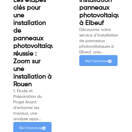
Les étapes
Installation
clés pour
panneaux
une
photovoltaiques
installation
à Elbeuf
de
Découvrez notre
service d’installation
panneaux
de panneaux
photovoltaïques
photovoltaïques à
Elbeuf, une…
réussie :
Zoom sur
Voir l'annonce
une
installation à
Rouen
1. Étude et
Préparation du
Projet Avant
d’entamer les
travaux, une
analyse appr…
Voir l'annonce