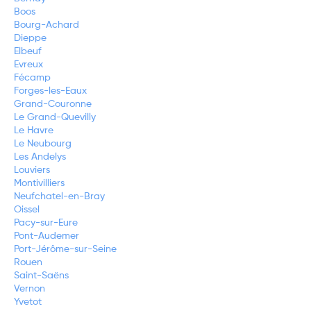
Boos
Bourg-Achard
Dieppe
Elbeuf
Evreux
Fécamp
Forges-les-Eaux
Grand-Couronne
Le Grand-Quevilly
Le Havre
Le Neubourg
Les Andelys
Louviers
Montivilliers
Neufchatel-en-Bray
Oissel
Pacy-sur-Eure
Pont-Audemer
Port-Jérôme-sur-Seine
Rouen
Saint-Saëns
Vernon
Yvetot