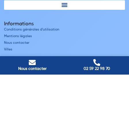
Informations
Conditions générales d'utilisation
Mentions légales
Nous contacter
Villes
Nos adresses
Nous contacter
02 59 22 98 70
Louviers
45 avenue Winston Churchill, Louviers, France
Pont-Audemer
9 Rue du Président Georges Pompidou, Pont-Audemer, France
Rouen
40 rue St Sever, Rouen, France
Agence de
Pont-Audemer