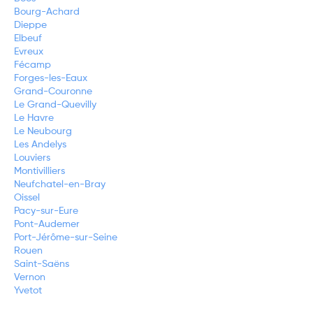
Bourg-Achard
Dieppe
Elbeuf
Evreux
Fécamp
Forges-les-Eaux
Grand-Couronne
Le Grand-Quevilly
Le Havre
Le Neubourg
Les Andelys
Louviers
Montivilliers
Neufchatel-en-Bray
Oissel
Pacy-sur-Eure
Pont-Audemer
Port-Jérôme-sur-Seine
Rouen
Saint-Saëns
Vernon
Yvetot