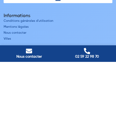
Informations
Conditions générales d'utilisation
Mentions légales
Nous contacter
Villes
Nos adresses
Louviers
Nous contacter
02 59 22 98 70
45 avenue Winston Churchill, Louviers, France
Pont-Audemer
9 Rue du Président Georges Pompidou, Pont-Audemer, France
Rouen
40 rue St Sever, Rouen, France
Agence de
Pont-Audemer
06 99 87 70 91