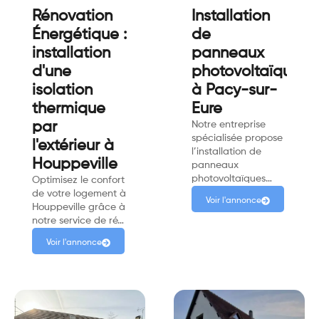
Rénovation
Installation
Énergétique :
de
installation
panneaux
d'une
photovoltaïques
isolation
à Pacy-sur-
thermique
Eure
par
Notre entreprise
spécialisée propose
l'extérieur à
l’installation de
Houppeville
panneaux
photovoltaïques…
Optimisez le confort
de votre logement à
Voir l'annonce
Houppeville grâce à
notre service de ré…
Voir l'annonce