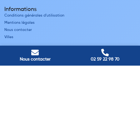
Informations
Conditions générales d'utilisation
Mentions légales
Nous contacter
Villes
Nos adresses
Louviers
Nous contacter
02 59 22 98 70
45 avenue Winston Churchill, Louviers, France
Pont-Audemer
9 Rue du Président Georges Pompidou, Pont-Audemer, France
Rouen
40 rue St Sever, Rouen, France
Agence de
Pont-Audemer
06 99 87 70 91