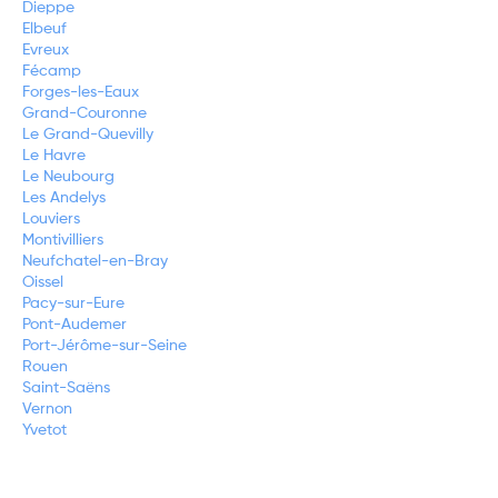
Dieppe
Elbeuf
Evreux
Fécamp
Forges-les-Eaux
Grand-Couronne
Le Grand-Quevilly
Le Havre
Le Neubourg
Les Andelys
Louviers
Montivilliers
Neufchatel-en-Bray
Oissel
Pacy-sur-Eure
Pont-Audemer
Port-Jérôme-sur-Seine
Rouen
Saint-Saëns
Vernon
Yvetot