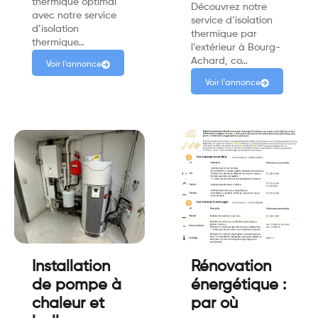
thermique optimal
Découvrez notre
avec notre service
service d’isolation
d’isolation
thermique par
thermique…
l’extérieur à Bourg-
Achard, co…
Voir l'annonce
Voir l'annonce
Installation
Rénovation
de pompe à
énergétique :
chaleur et
par où