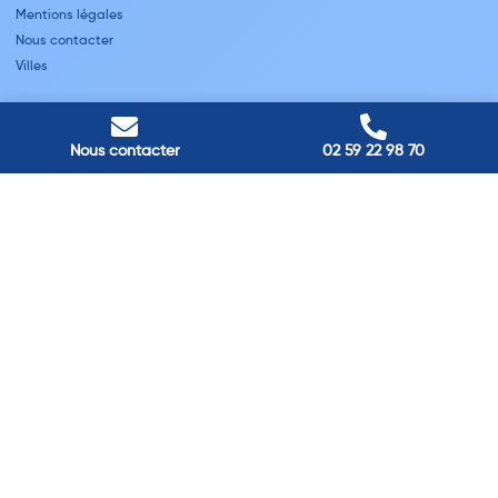
Mentions légales
Nous contacter
Villes
Nos adresses
Louviers
Nous contacter
02 59 22 98 70
45 avenue Winston Churchill, Louviers, France
Pont-Audemer
9 Rue du Président Georges Pompidou, Pont-Audemer, France
Rouen
40 rue St Sever, Rouen, France
Agence de
Pont-Audemer
06 99 87 70 91