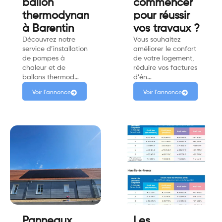
ballon
commencer
thermodynamique
pour réussir
à Barentin
vos travaux ?
Découvrez notre
Vous souhaitez
service d’installation
améliorer le confort
de pompes à
de votre logement,
chaleur et de
réduire vos factures
ballons thermod…
d’én…
Voir l'annonce
Voir l'annonce
Panneaux
Les