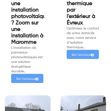
une
thermique
installation
par
photovoltaïque
l'extérieur à
? Zoom sur
Évreux
une
Optimisez le confort
de votre domicile
installation à
avec notre service
Maromme
d’isolation
thermique…
L’installation de
panneaux
Voir l'annonce
photovoltaïques est
une solution
énergétique
durable…
Voir l'annonce