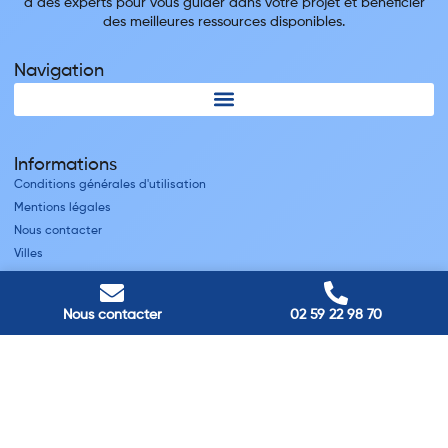
à des experts pour vous guider dans votre projet et bénéficier
des meilleures ressources disponibles.
Navigation
Informations
Conditions générales d'utilisation
Mentions légales
Nous contacter
Villes
Nos adresses
Nous contacter
02 59 22 98 70
Louviers
45 avenue Winston Churchill, Louviers, France
Pont-Audemer
9 Rue du Président Georges Pompidou, Pont-Audemer, France
Rouen
40 rue St Sever, Rouen, France