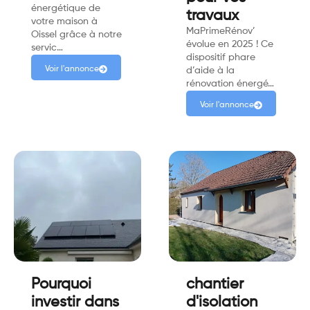
énergétique de
travaux
votre maison à
MaPrimeRénov’
Oissel grâce à notre
évolue en 2025 ! Ce
servic…
dispositif phare
Voir l'annonce
d’aide à la
rénovation énergé…
Voir l'annonce
Pourquoi
chantier
investir dans
d'isolation