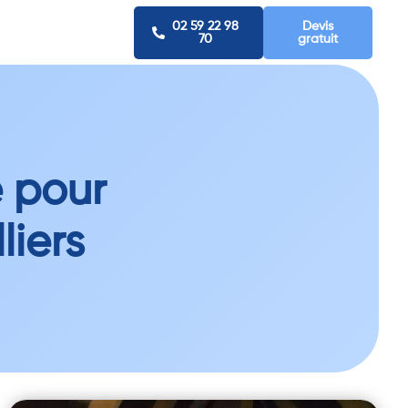
02 59 22 98
Devis
70
gratuit
e pour
liers