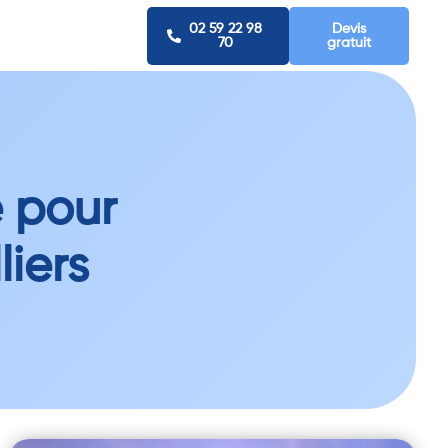
02 59 22 98
Devis
70
gratuit
e pour
liers