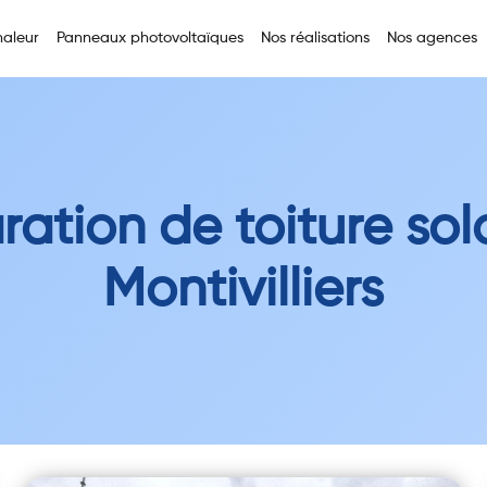
aleur
Panneaux photovoltaïques
Nos réalisations
Nos agences
ation de toiture sol
Montivilliers