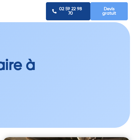
02 59 22 98
Devis
70
gratuit
aire à