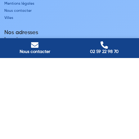
Mentions légales
Nous contacter
Villes
Nos adresses
Louviers
45 avenue Winston Churchill, Louviers, France
Pont-Audemer
Nous contacter
02 59 22 98 70
9 Rue du Président Georges Pompidou, Pont-Audemer, France
Rouen
40 rue St Sever, Rouen, France
Agence de
Pont-Audemer
06 99 87 70 91