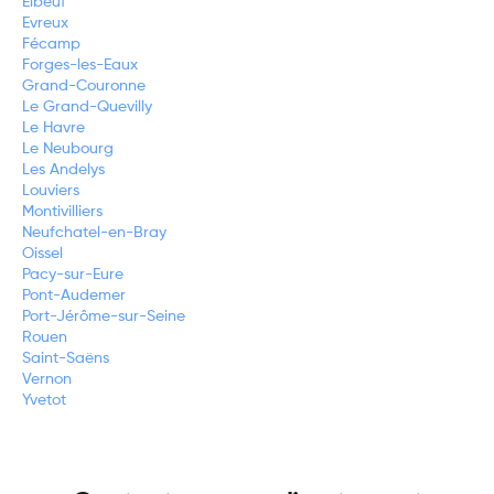
Elbeuf
Evreux
Fécamp
Forges-les-Eaux
Grand-Couronne
Le Grand-Quevilly
Le Havre
Le Neubourg
Les Andelys
Louviers
Montivilliers
Neufchatel-en-Bray
Oissel
Pacy-sur-Eure
Pont-Audemer
Port-Jérôme-sur-Seine
Rouen
Saint-Saëns
Vernon
Yvetot