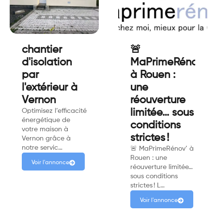
chantier
🚨
d'isolation
MaPrimeRénov'
par
à Rouen :
l'extérieur à
une
Vernon
réouverture
Optimisez l’efficacité
limitée… sous
énergétique de
conditions
votre maison à
strictes !
Vernon grâce à
notre servic…
🚨 MaPrimeRénov’ à
Rouen : une
Voir l'annonce
réouverture limitée…
sous conditions
strictes ! L…
Voir l'annonce