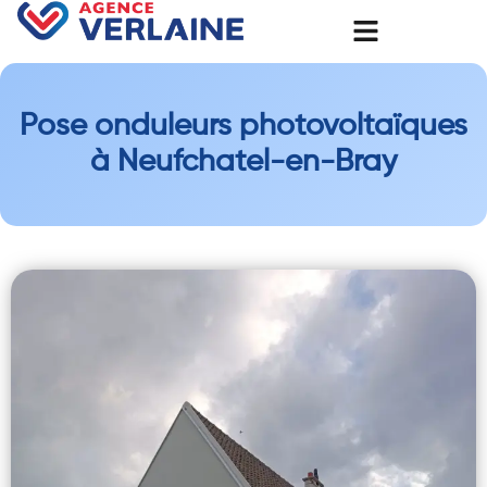
Pose onduleurs photovoltaïques
à Neufchatel-en-Bray