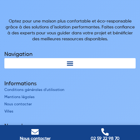
Optez pour une maison plus confortable et éco-responsable
grâce à des solutions d’isolation performantes. Faites confiance
à des experts pour vous guider dans votre projet et bénéficier
des meilleures ressources disponibles.
Navigation
Informations
Conditions générales d'utilisation
Mentions légales
Nous contacter
Villes
Nos adresses
Louviers
Nous contacter
02 59 22 98 70
45 avenue Winston Churchill, Louviers, France