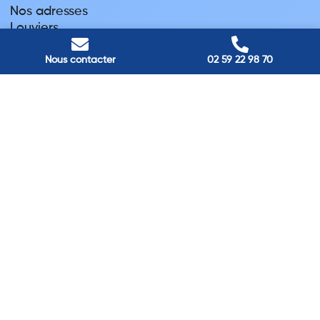
Nos adresses
Louviers
45 avenue Winston Churchill, Louviers, France
Pont-Audemer
Nous contacter
02 59 22 98 70
9 Rue du Président Georges Pompidou, Pont-Audemer, France
Rouen
40 rue St Sever, Rouen, France
Agence de
Pont-Audemer
06 99 87 70 91
Agence de
Louviers
06 13 13 08 52