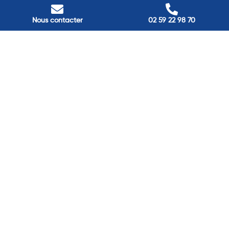
Nous contacter
Villes
Nous contacter
02 59 22 98 70
Nos adresses
Louviers
45 avenue Winston Churchill, Louviers, France
Pont-Audemer
9 Rue du Président Georges Pompidou, Pont-Audemer, France
Rouen
40 rue St Sever, Rouen, France
Agence de
Pont-Audemer
06 99 87 70 91