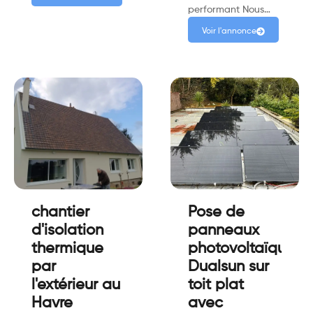
performant Nous…
Voir l'annonce
chantier
Pose de
d'isolation
panneaux
thermique
photovoltaïque
par
Dualsun sur
l'extérieur au
toit plat
Havre
avec