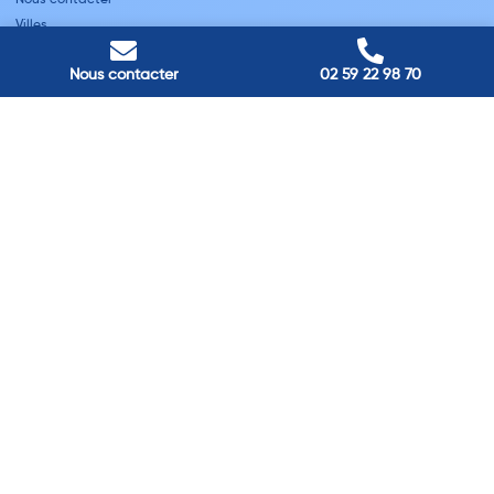
Villes
Nos adresses
Nous contacter
02 59 22 98 70
Louviers
45 avenue Winston Churchill, Louviers, France
Pont-Audemer
9 Rue du Président Georges Pompidou, Pont-Audemer, France
Rouen
40 rue St Sever, Rouen, France
Agence de
Pont-Audemer
06 99 87 70 91