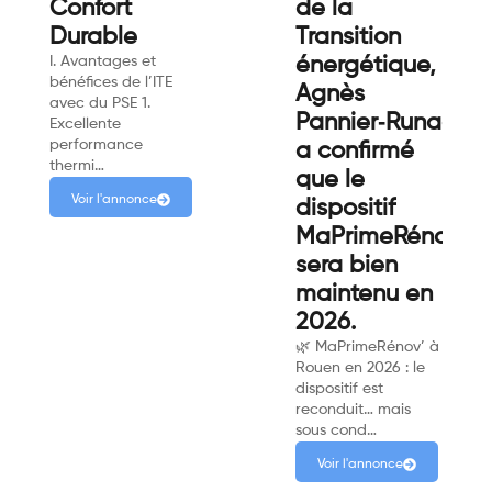
Confort
de la
Durable
Transition
I. Avantages et
énergétique,
bénéfices de l’ITE
Agnès
avec du PSE 1.
Pannier‑Runacher
Excellente
performance
a confirmé
thermi…
que le
Voir l'annonce
dispositif
MaPrimeRénov’
sera bien
maintenu en
2026.
🌿 MaPrimeRénov’ à
Rouen en 2026 : le
dispositif est
reconduit… mais
sous cond…
Voir l'annonce