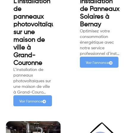
L'installation
Installation
de
de Panneaux
panneaux
Solaires à
photovoltaïques
Bernay
sur une
Optimisez votre
consommation
maison de
énergétique avec
ville à
notre service
professionnel d’inst…
Grand-
Couronne
Voir l'annonce
L’installation de
panneaux
photovoltaïques sur
une maison de ville
à Grand-Couro…
Voir l'annonce