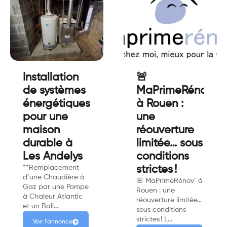
Installation
🚨
de systèmes
MaPrimeRénov'
énergétiques
à Rouen :
pour une
une
maison
réouverture
durable à
limitée… sous
Les Andelys
conditions
**Remplacement
strictes !
d’une Chaudière à
🚨 MaPrimeRénov’ à
Gaz par une Pompe
Rouen : une
à Chaleur Atlantic
réouverture limitée…
et un Ball…
sous conditions
strictes ! L…
Voir l'annonce