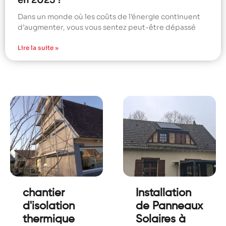
en 2025 ?
Dans un monde où les coûts de l’énergie continuent
d’augmenter, vous vous sentez peut-être dépassé
Lire la suite »
chantier
Installation
d'isolation
de Panneaux
thermique
Solaires à