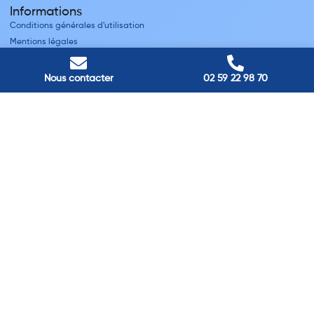
Informations
Conditions générales d'utilisation
Mentions légales
Nous contacter
Villes
Nous contacter
02 59 22 98 70
Nos adresses
Louviers
45 avenue Winston Churchill, Louviers, France
Pont-Audemer
9 Rue du Président Georges Pompidou, Pont-Audemer, France
Rouen
40 rue St Sever, Rouen, France
Agence de
Pont-Audemer
06 99 87 70 91