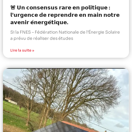
🚨 𝗨𝗻 𝗰𝗼𝗻𝘀𝗲𝗻𝘀𝘂𝘀 𝗿𝗮𝗿𝗲 𝗲𝗻 𝗽𝗼𝗹𝗶𝘁𝗶𝗾𝘂𝗲 :
𝗹’𝘂𝗿𝗴𝗲𝗻𝗰𝗲 𝗱𝗲 𝗿𝗲𝗽𝗿𝗲𝗻𝗱𝗿𝗲 𝗲𝗻 𝗺𝗮𝗶𝗻 𝗻𝗼𝘁𝗿𝗲
𝗮𝘃𝗲𝗻𝗶𝗿 𝗲́𝗻𝗲𝗿𝗴𝗲́𝘁𝗶𝗾𝘂𝗲.
Si la FNES – Fédération Nationale de l’Énergie Solaire
a prévu de réaliser des études
Lire la suite »