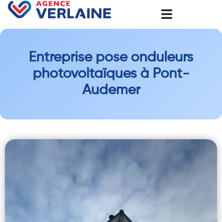
Entreprise pose onduleurs
photovoltaïques à Pont-
Audemer