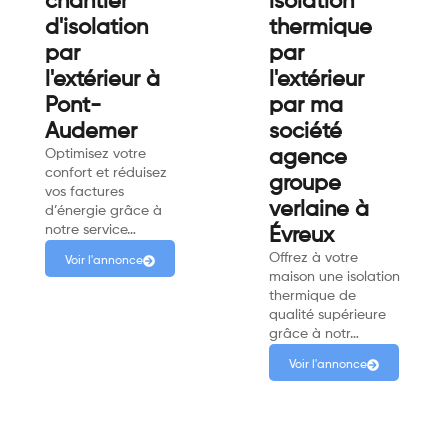
chantier
isolation
d'isolation
thermique
par
par
l'extérieur à
l'extérieur
Pont-
par ma
Audemer
société
Optimisez votre
agence
confort et réduisez
groupe
vos factures
verlaine à
d’énergie grâce à
notre service…
Évreux
Offrez à votre
Voir l'annonce
maison une isolation
thermique de
qualité supérieure
grâce à notr…
Voir l'annonce