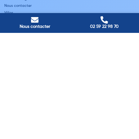
Nous contacter
Villes
Nous contacter
02 59 22 98 70
Nos adresses
Louviers
45 avenue Winston Churchill, Louviers, France
Pont-Audemer
9 Rue du Président Georges Pompidou, Pont-Audemer, France
Rouen
40 rue St Sever, Rouen, France
Agence de
Pont-Audemer
06 99 87 70 91