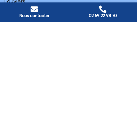
Louviers
45 avenue Winston Churchill, Louviers, France
Pont-Audemer
Nous contacter
02 59 22 98 70
9 Rue du Président Georges Pompidou, Pont-Audemer, France
Rouen
40 rue St Sever, Rouen, France
Agence de
Pont-Audemer
06 99 87 70 91
Agence de
Louviers
06 13 13 08 52