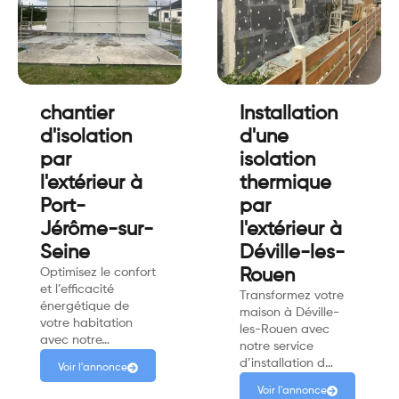
chantier
Installation
d'isolation
d'une
par
isolation
l'extérieur à
thermique
Port-
par
Jérôme-sur-
l'extérieur à
Seine
Déville-les-
Optimisez le confort
Rouen
et l’efficacité
Transformez votre
énergétique de
maison à Déville-
votre habitation
les-Rouen avec
avec notre…
notre service
d’installation d…
Voir l'annonce
Voir l'annonce