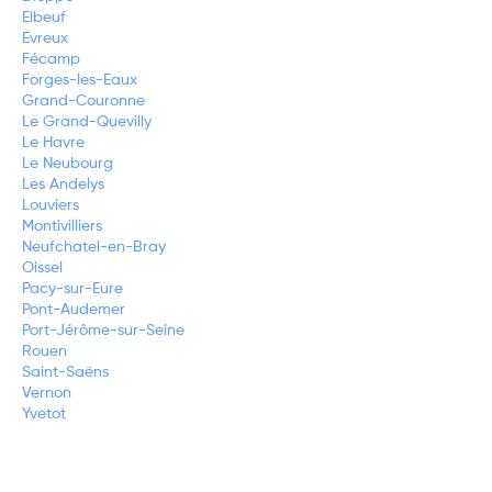
Elbeuf
Evreux
Fécamp
Forges-les-Eaux
Grand-Couronne
Le Grand-Quevilly
Le Havre
Le Neubourg
Les Andelys
Louviers
Montivilliers
Neufchatel-en-Bray
Oissel
Pacy-sur-Eure
Pont-Audemer
Port-Jérôme-sur-Seine
Rouen
Saint-Saëns
Vernon
Yvetot