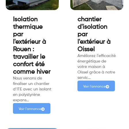
Isolation
chantier
thermique
d'isolation
par
par
l'extérieur à
l'extérieur à
Rouen :
Oissel
travailler le
Améliorez l’efficacité
énergétique de
confort été
votre maison à
comme hiver
Oissel grâce à notre
servic…
Nous venons de
finaliser un chantier
Voir l'annonce
d’ITE avec un isolant
en polystyrène
expans…
Voir l'annonce