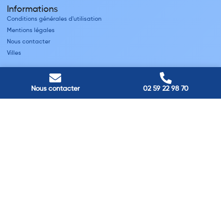
Informations
Conditions générales d'utilisation
Mentions légales
Nous contacter
Villes
Nos adresses
Louviers
Nous contacter
02 59 22 98 70
45 avenue Winston Churchill, Louviers, France
Pont-Audemer
9 Rue du Président Georges Pompidou, Pont-Audemer, France
Rouen
40 rue St Sever, Rouen, France
Agence de
Pont-Audemer
06 99 87 70 91