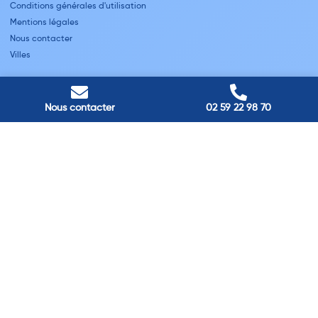
Conditions générales d'utilisation
Mentions légales
Nous contacter
Villes
Nos adresses
Louviers
Nous contacter
02 59 22 98 70
45 avenue Winston Churchill, Louviers, France
Pont-Audemer
9 Rue du Président Georges Pompidou, Pont-Audemer, France
Rouen
40 rue St Sever, Rouen, France
Agence de
Pont-Audemer
06 99 87 70 91