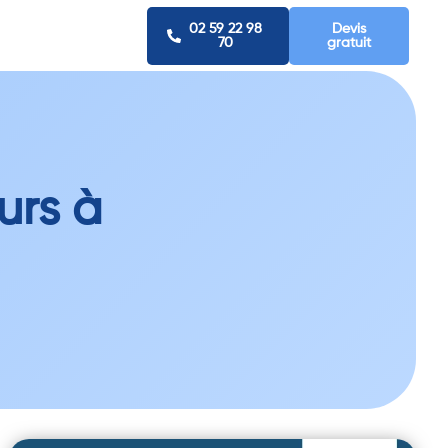
02 59 22 98
Devis
70
gratuit
urs à