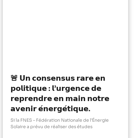
🚨 𝗨𝗻 𝗰𝗼𝗻𝘀𝗲𝗻𝘀𝘂𝘀 𝗿𝗮𝗿𝗲 𝗲𝗻
𝗽𝗼𝗹𝗶𝘁𝗶𝗾𝘂𝗲 : 𝗹’𝘂𝗿𝗴𝗲𝗻𝗰𝗲 𝗱𝗲
𝗿𝗲𝗽𝗿𝗲𝗻𝗱𝗿𝗲 𝗲𝗻 𝗺𝗮𝗶𝗻 𝗻𝗼𝘁𝗿𝗲
𝗮𝘃𝗲𝗻𝗶𝗿 𝗲́𝗻𝗲𝗿𝗴𝗲́𝘁𝗶𝗾𝘂𝗲.
Si la FNES – Fédération Nationale de l’Énergie
Solaire a prévu de réaliser des études