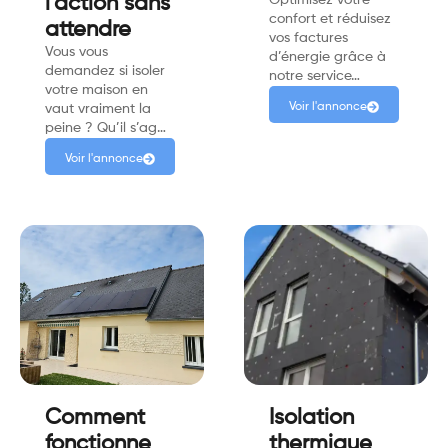
l’action sans
Optimisez votre
confort et réduisez
attendre
vos factures
Vous vous
d’énergie grâce à
demandez si isoler
notre service…
votre maison en
Voir l'annonce
vaut vraiment la
peine ? Qu’il s’ag…
Voir l'annonce
Comment
Isolation
fonctionne
thermique