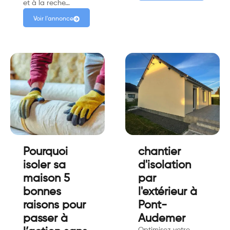
et à la reche…
Voir l'annonce
Pourquoi
chantier
isoler sa
d'isolation
maison 5
par
bonnes
l'extérieur à
raisons pour
Pont-
passer à
Audemer