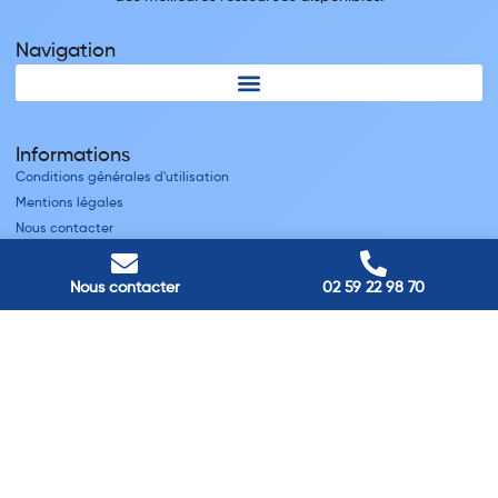
Navigation
Informations
Conditions générales d'utilisation
Mentions légales
Nous contacter
Villes
Nous contacter
02 59 22 98 70
Nos adresses
Louviers
45 avenue Winston Churchill, Louviers, France
Pont-Audemer
9 Rue du Président Georges Pompidou, Pont-Audemer, France
Rouen
40 rue St Sever, Rouen, France