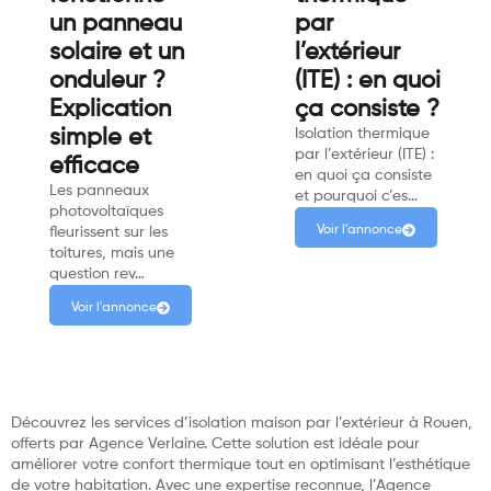
un panneau
par
solaire et un
l’extérieur
onduleur ?
(ITE) : en quoi
Explication
ça consiste ?
simple et
Isolation thermique
par l’extérieur (ITE) :
efficace
en quoi ça consiste
Les panneaux
et pourquoi c’es…
photovoltaïques
Voir l'annonce
fleurissent sur les
toitures, mais une
question rev…
Voir l'annonce
Découvrez les services d’isolation maison par l’extérieur à Rouen,
offerts par Agence Verlaine. Cette solution est idéale pour
améliorer votre confort thermique tout en optimisant l’esthétique
de votre habitation. Avec une expertise reconnue, l’Agence