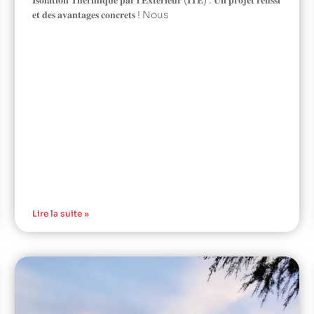
𝐈𝐬𝐨𝐥𝐚𝐭𝐢𝐨𝐧 𝐓𝐡𝐞𝐫𝐦𝐢𝐪𝐮𝐞 𝐩𝐚𝐫 𝐥’𝐄𝐱𝐭𝐞́𝐫𝐢𝐞𝐮𝐫 (𝐈𝐓𝐄) : 𝐔𝐧 𝐩𝐫𝐨𝐣𝐞𝐭 𝐫𝐞́𝐮𝐬𝐬𝐢
𝐞𝐭 𝐝𝐞𝐬 𝐚𝐯𝐚𝐧𝐭𝐚𝐠𝐞𝐬 𝐜𝐨𝐧𝐜𝐫𝐞𝐭𝐬 ! Nous
Lire la suite »