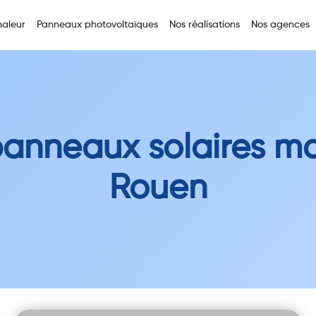
aleur
Panneaux photovoltaïques
Nos réalisations
Nos agences
panneaux solaires ma
Rouen