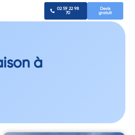
02 59 22 98
Devis
70
gratuit
ison à