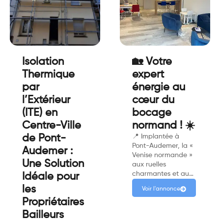
Isolation
🏡 Votre
Thermique
expert
par
énergie au
l’Extérieur
cœur du
(ITE) en
bocage
Centre-Ville
normand ! ☀️
de Pont-
📍 Implantée à
Pont-Audemer, la «
Audemer :
Venise normande »
Une Solution
aux ruelles
charmantes et au…
Idéale pour
les
Voir l'annonce
Propriétaires
Bailleurs