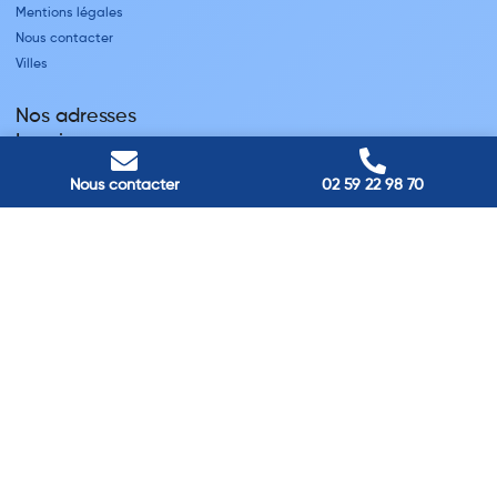
Mentions légales
Nous contacter
Villes
Nos adresses
Louviers
45 avenue Winston Churchill, Louviers, France
Pont-Audemer
Nous contacter
02 59 22 98 70
9 Rue du Président Georges Pompidou, Pont-Audemer, France
Rouen
40 rue St Sever, Rouen, France
Agence de
Pont-Audemer
06 99 87 70 91