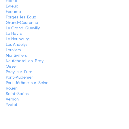
Elbeuf
Evreux
Fécamp
Forges-les-Eaux
Grand-Couronne
Le Grand-Quevilly
Le Havre
Le Neubourg
Les Andelys
Louviers
Montivilliers
Neufchatel-en-Bray
Oissel
Pacy-sur-Eure
Pont-Audemer
Port-Jérôme-sur-Seine
Rouen
Saint-Saëns
Vernon
Yvetot