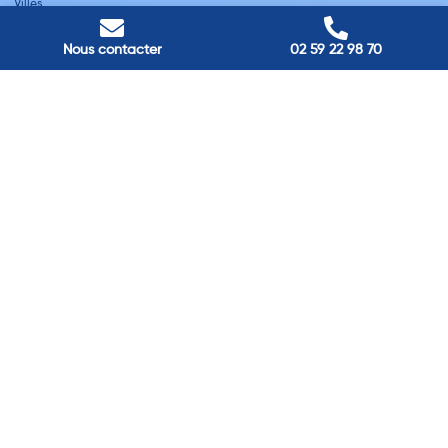
Villes
Nos adresses
Nous contacter
02 59 22 98 70
Louviers
45 avenue Winston Churchill, Louviers, France
Pont-Audemer
9 Rue du Président Georges Pompidou, Pont-Audemer, France
Rouen
40 rue St Sever, Rouen, France
Agence de
Pont-Audemer
06 99 87 70 91
Agence de
Louviers