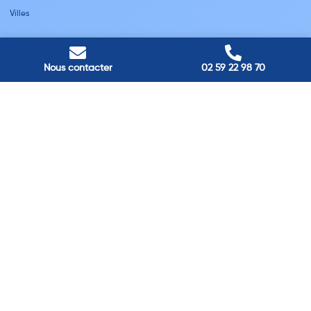
Villes
Nos adresses
Louviers
Nous contacter
02 59 22 98 70
45 avenue Winston Churchill, Louviers, France
Pont-Audemer
9 Rue du Président Georges Pompidou, Pont-Audemer, France
Rouen
40 rue St Sever, Rouen, France
Agence de
Pont-Audemer
06 99 87 70 91