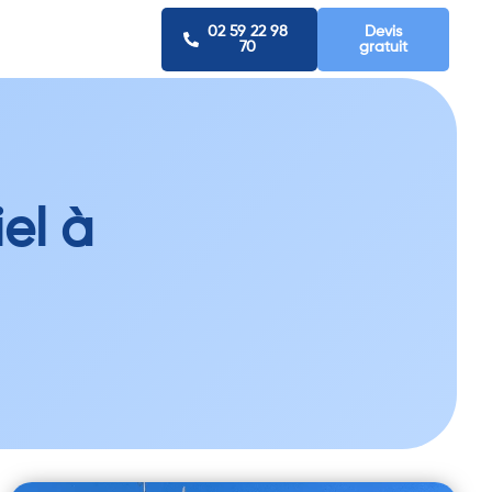
02 59 22 98
Devis
70
gratuit
el à