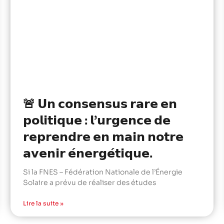
🚨 𝗨𝗻 𝗰𝗼𝗻𝘀𝗲𝗻𝘀𝘂𝘀 𝗿𝗮𝗿𝗲 𝗲𝗻
𝗽𝗼𝗹𝗶𝘁𝗶𝗾𝘂𝗲 : 𝗹’𝘂𝗿𝗴𝗲𝗻𝗰𝗲 𝗱𝗲
𝗿𝗲𝗽𝗿𝗲𝗻𝗱𝗿𝗲 𝗲𝗻 𝗺𝗮𝗶𝗻 𝗻𝗼𝘁𝗿𝗲
𝗮𝘃𝗲𝗻𝗶𝗿 𝗲́𝗻𝗲𝗿𝗴𝗲́𝘁𝗶𝗾𝘂𝗲.
Si la FNES – Fédération Nationale de l’Énergie
Solaire a prévu de réaliser des études
Lire la suite »