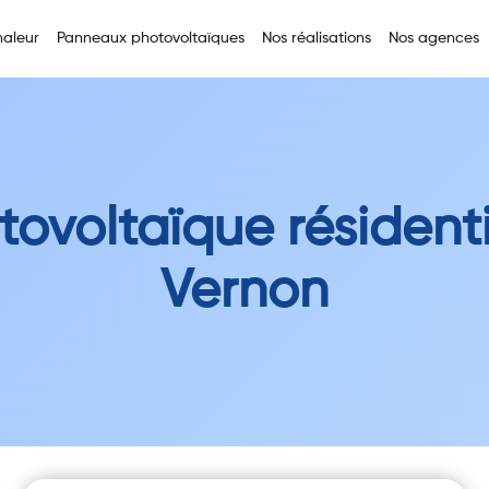
aleur
Panneaux photovoltaïques
Nos réalisations
Nos agences
tovoltaïque résidenti
Vernon