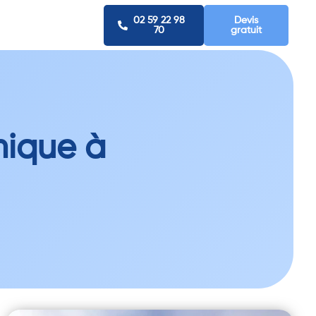
02 59 22 98
Devis
70
gratuit
ique à