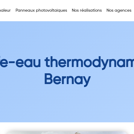
aleur
Panneaux photovoltaïques
Nos réalisations
Nos agences
fe-eau thermodynam
Bernay