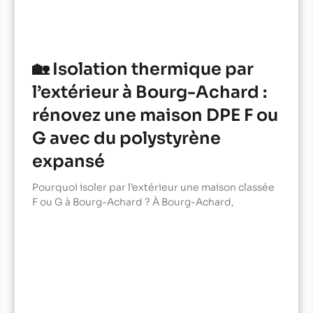
🏡 Isolation thermique par
l’extérieur à Bourg-Achard :
rénovez une maison DPE F ou
G avec du polystyrène
expansé
Pourquoi isoler par l’extérieur une maison classée
F ou G à Bourg-Achard ? À Bourg-Achard,