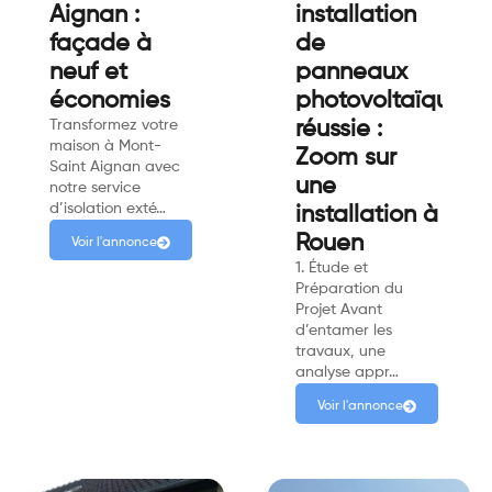
Aignan :
installation
façade à
de
neuf et
panneaux
économies
photovoltaïques
Transformez votre
réussie :
maison à Mont-
Zoom sur
Saint Aignan avec
une
notre service
d’isolation exté…
installation à
Rouen
Voir l'annonce
1. Étude et
Préparation du
Projet Avant
d’entamer les
travaux, une
analyse appr…
Voir l'annonce