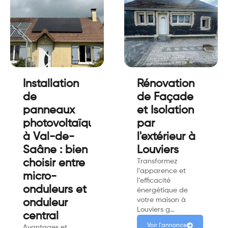
Installation
Rénovation
de
de Façade
panneaux
et Isolation
photovoltaïques
par
à Val-de-
l'extérieur à
Saâne : bien
Louviers
choisir entre
Transformez
l’apparence et
micro-
l’efficacité
onduleurs et
énergétique de
votre maison à
onduleur
Louviers g…
central
Voir l'annonce
Avantages et