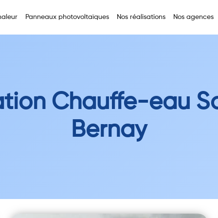
aleur
Panneaux photovoltaïques
Nos réalisations
Nos agences
lation Chauffe-eau So
Bernay