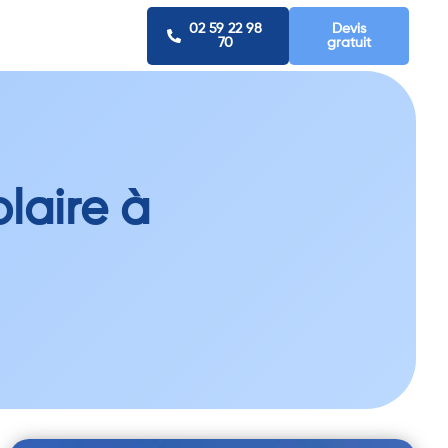
02 59 22 98
Devis
70
gratuit
laire à