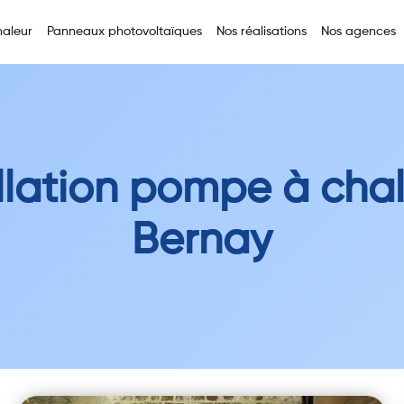
aleur
Panneaux photovoltaïques
Nos réalisations
Nos agences
llation pompe à cha
Bernay