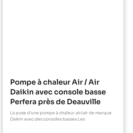
Pompe à chaleur Air / Air
Daikin avec console basse
Perfera près de Deauville
La pose d’une pompe à chaleur air/air de marque
Daikin avec des consoles basses Les