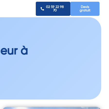
02 59 22 98
Devis
70
gratuit
leur à