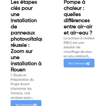
Les étapes
Pompe à
clés pour
chaleur :
une
quelles
installation
différences
de
entre air-air
panneaux
et air-eau ?
photovoltaïques
La pompe à chaleur
(PAC) est une
réussie :
solution de
Zoom sur
chauffage de plus
en plus plébiscit…
une
installation à
Voir l'annonce
Rouen
1. Étude et
Préparation du
Projet Avant
d’entamer les
travaux, une
analyse appr…
Voir l'annonce