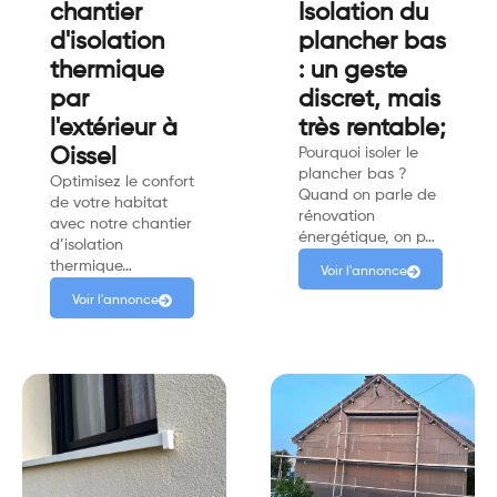
chantier
Isolation du
d'isolation
plancher bas
thermique
: un geste
par
discret, mais
l'extérieur à
très rentable;
Oissel
Pourquoi isoler le
plancher bas ?
Optimisez le confort
Quand on parle de
de votre habitat
rénovation
avec notre chantier
énergétique, on p…
d’isolation
thermique…
Voir l'annonce
Voir l'annonce