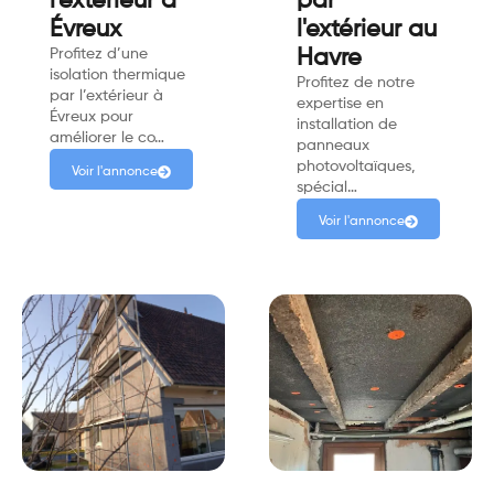
l'extérieur à
par
Évreux
l'extérieur au
Profitez d’une
Havre
isolation thermique
Profitez de notre
par l’extérieur à
expertise en
Évreux pour
installation de
améliorer le co…
panneaux
photovoltaïques,
Voir l'annonce
spécial…
Voir l'annonce