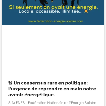
🚨 𝗨𝗻 𝗰𝗼𝗻𝘀𝗲𝗻𝘀𝘂𝘀 𝗿𝗮𝗿𝗲 𝗲𝗻 𝗽𝗼𝗹𝗶𝘁𝗶𝗾𝘂𝗲 :
𝗹’𝘂𝗿𝗴𝗲𝗻𝗰𝗲 𝗱𝗲 𝗿𝗲𝗽𝗿𝗲𝗻𝗱𝗿𝗲 𝗲𝗻 𝗺𝗮𝗶𝗻 𝗻𝗼𝘁𝗿𝗲
𝗮𝘃𝗲𝗻𝗶𝗿 𝗲́𝗻𝗲𝗿𝗴𝗲́𝘁𝗶𝗾𝘂𝗲.
Si la FNES – Fédération Nationale de l’Énergie Solaire