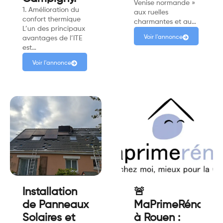
Venise normande »
1. Amélioration du
aux ruelles
confort thermique
charmantes et au…
L’un des principaux
Voir l'annonce
avantages de l’ITE
est…
Voir l'annonce
Installation
🚨
de Panneaux
MaPrimeRénov'
Solaires et
à Rouen :