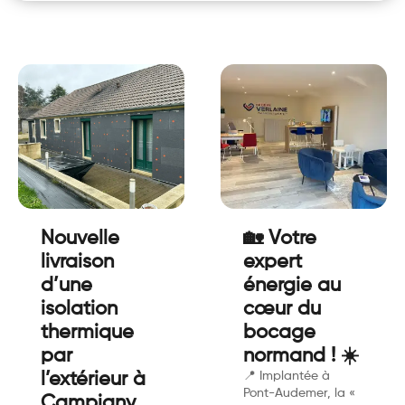
Nouvelle
🏡 Votre
livraison
expert
d’une
énergie au
isolation
cœur du
thermique
bocage
par
normand ! ☀️
l’extérieur à
📍 Implantée à
Pont-Audemer, la «
Campigny.