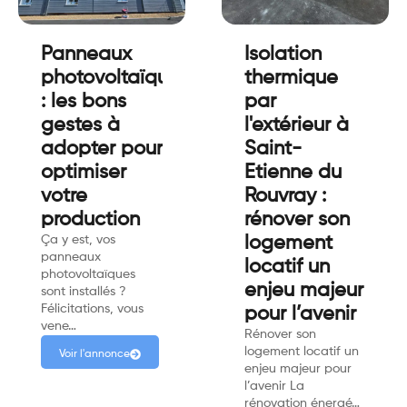
Panneaux
Isolation
photovoltaïques
thermique
: les bons
par
gestes à
l'extérieur à
adopter pour
Saint-
optimiser
Etienne du
votre
Rouvray :
production
rénover son
Ça y est, vos
logement
panneaux
locatif un
photovoltaïques
enjeu majeur
sont installés ?
Félicitations, vous
pour l’avenir
vene…
Rénover son
logement locatif un
Voir l'annonce
enjeu majeur pour
l’avenir La
rénovation énergé…