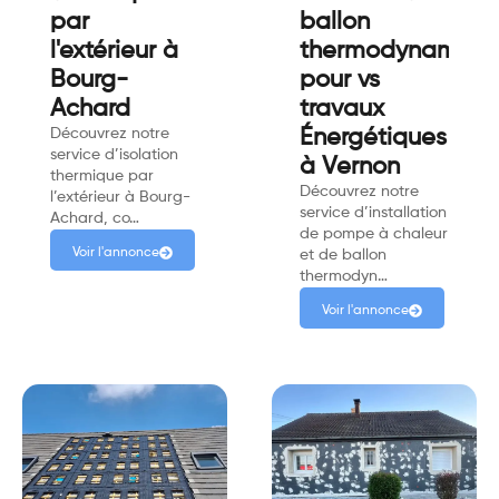
par
ballon
l'extérieur à
thermodynamiqu
Bourg-
pour vs
Achard
travaux
Découvrez notre
Énergétiques
service d’isolation
à Vernon
thermique par
Découvrez notre
l’extérieur à Bourg-
service d’installation
Achard, co…
de pompe à chaleur
Voir l'annonce
et de ballon
thermodyn…
Voir l'annonce