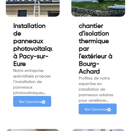
Installation
chantier
de
d'isolation
panneaux
thermique
photovoltaïques
par
à Pacy-sur-
l'extérieur à
Eure
Bourg-
Notre entreprise
Achard
spécialisée propose
Profitez de notre
l’installation de
expertise en
panneaux
installation de
photovoltaïques…
panneaux solaires
pour améliorer…
Voir l'annonce
Voir l'annonce