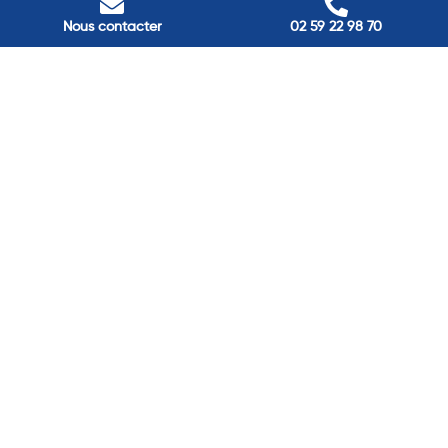
Pont-Audemer
Nous contacter
02 59 22 98 70
9 Rue du Président Georges Pompidou, Pont-Audemer, France
Rouen
40 rue St Sever, Rouen, France
Agence de
Pont-Audemer
06 99 87 70 91
Agence de
Louviers
06 13 13 08 52