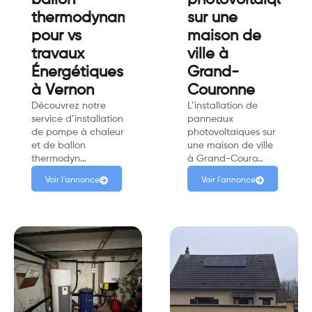
ballon
photovoltaïques
thermodynamique
sur une
pour vs
maison de
travaux
ville à
Énergétiques
Grand-
à Vernon
Couronne
Découvrez notre
L’installation de
service d’installation
panneaux
de pompe à chaleur
photovoltaïques sur
et de ballon
une maison de ville
thermodyn…
à Grand-Couro…
Voir l'annonce
Voir l'annonce