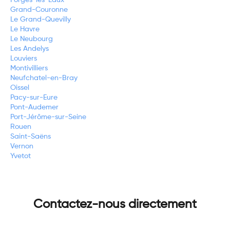
Forges-les-Eaux
Grand-Couronne
Le Grand-Quevilly
Le Havre
Le Neubourg
Les Andelys
Louviers
Montivilliers
Neufchatel-en-Bray
Oissel
Pacy-sur-Eure
Pont-Audemer
Port-Jérôme-sur-Seine
Rouen
Saint-Saëns
Vernon
Yvetot
Contactez-nous directement