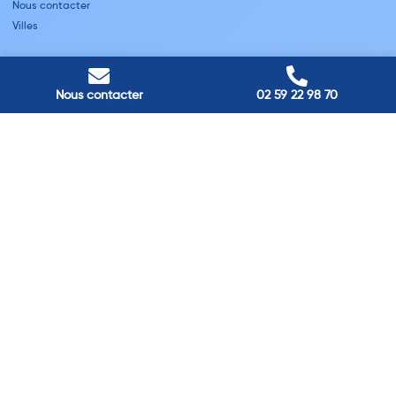
Nous contacter
Villes
Nos adresses
Louviers
Nous contacter
02 59 22 98 70
45 avenue Winston Churchill, Louviers, France
Pont-Audemer
9 Rue du Président Georges Pompidou, Pont-Audemer, France
Rouen
40 rue St Sever, Rouen, France
Agence de
Pont-Audemer
06 99 87 70 91