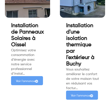
Installation
Installation
de Panneaux
d'une
Solaires à
isolation
Oissel
thermique
Optimisez votre
par
consommation
l'extérieur à
d’énergie avec
Buchy
notre service
professionnel
Vous souhaitez
d’instal…
améliorer le confort
de votre maison tout
Voir l'annonce
en réduisant vos
factur…
Voir l'annonce