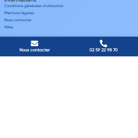
Informations
Conditions générales d'utilisation
Mentions légales
Nous contacter
Villes
Nos adresses
Louviers
Nous contacter
02 59 22 98 70
45 avenue Winston Churchill, Louviers, France
Pont-Audemer
9 Rue du Président Georges Pompidou, Pont-Audemer, France
Rouen
40 rue St Sever, Rouen, France
Agence de
Pont-Audemer
06 99 87 70 91