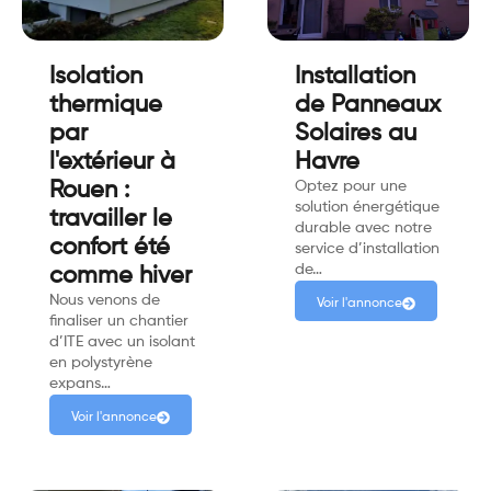
Isolation
Installation
thermique
de Panneaux
par
Solaires au
l'extérieur à
Havre
Rouen :
Optez pour une
solution énergétique
travailler le
durable avec notre
confort été
service d’installation
de…
comme hiver
Nous venons de
Voir l'annonce
finaliser un chantier
d’ITE avec un isolant
en polystyrène
expans…
Voir l'annonce