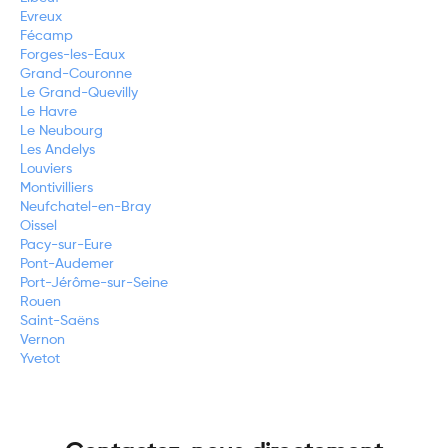
Evreux
Fécamp
Forges-les-Eaux
Grand-Couronne
Le Grand-Quevilly
Le Havre
Le Neubourg
Les Andelys
Louviers
Montivilliers
Neufchatel-en-Bray
Oissel
Pacy-sur-Eure
Pont-Audemer
Port-Jérôme-sur-Seine
Rouen
Saint-Saëns
Vernon
Yvetot